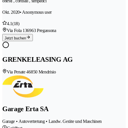
onesti , cordiali , simpatici
Okt. 2020
• Anonymous user
4.1
(18)
Via Fola 13
6963 Pregassona
Jetzt buchen
GRENKELEASING AG
Via Penate 4
6850 Mendrisio
Garage Erta SA
Garage • Autovertretung • Landw. Geräte und Maschinen