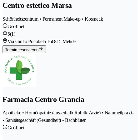
Centro estetico Marsa
Schönheitszentrum • Permanent Make-up • Kosmetik
Geöffnet
5
(1)
Via Giulio Pocobelli 16
6815 Melide
Termin reservieren
Farmacia Centro Grancia
Apotheke • Homöopathie (ausserhalb Rubrik Ärzte) • Naturheilpraxis
• Sanitätsgeschäft (Gesundheit) • Bachblüten
Geöffnet