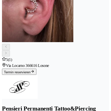
5
(1)
Via Locarno 36
6616 Losone
Termin reservieren
Pensieri Permanenti Tattoo&Piercing