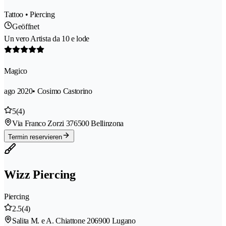
Tattoo • Piercing
Geöffnet
Un vero Artista da 10 e lode
Magico
ago 2020
• Cosimo Castorino
5
(4)
Via Franco Zorzi 37
6500 Bellinzona
Termin reservieren
Wizz Piercing
Piercing
2.5
(4)
Salita M. e A. Chiattone 20
6900 Lugano