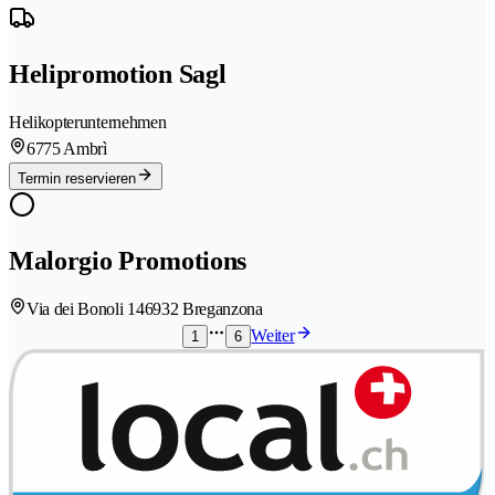
Helipromotion Sagl
Helikopterunternehmen
6775 Ambrì
Termin reservieren
Malorgio Promotions
Via dei Bonoli 14
6932 Breganzona
Weiter
1
6