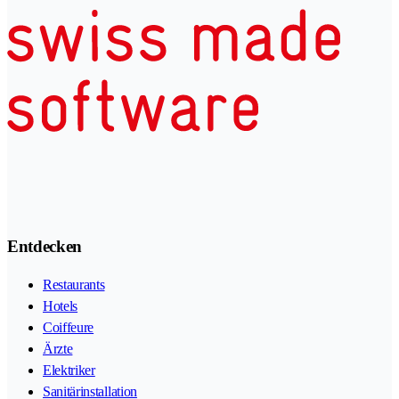
Entdecken
Restaurants
Hotels
Coiffeure
Ärzte
Elektriker
Sanitärinstallation