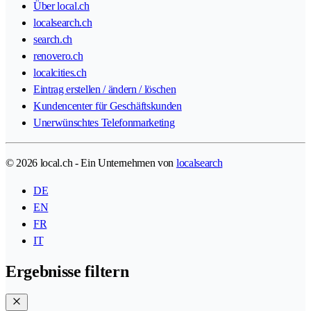
Über local.ch
localsearch.ch
search.ch
renovero.ch
localcities.ch
Eintrag erstellen / ändern / löschen
Kundencenter für Geschäftskunden
Unerwünschtes Telefonmarketing
© 2026 local.ch - Ein Unternehmen von
localsearch
DE
EN
FR
IT
Ergebnisse filtern