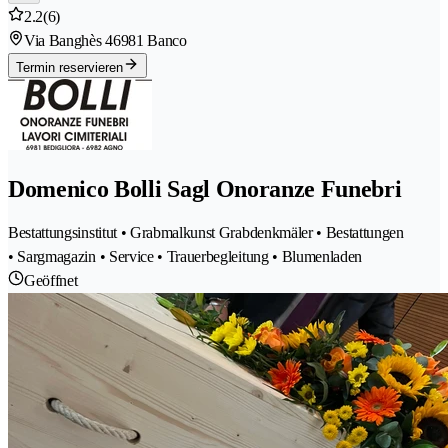
2.2
(6)
Via Banghès 4
6981 Banco
Termin reservieren
Domenico Bolli Sagl Onoranze Funebri
Bestattungsinstitut • Grabmalkunst Grabdenkmäler • Bestattungen
• Sargmagazin • Service • Trauerbegleitung • Blumenladen
Geöffnet