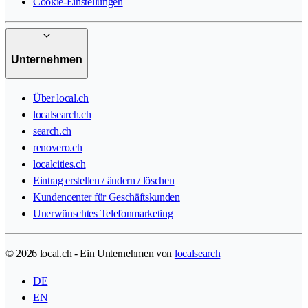
Cookie-Einstellungen
Unternehmen
Über local.ch
localsearch.ch
search.ch
renovero.ch
localcities.ch
Eintrag erstellen / ändern / löschen
Kundencenter für Geschäftskunden
Unerwünschtes Telefonmarketing
© 2026 local.ch - Ein Unternehmen von
localsearch
DE
EN