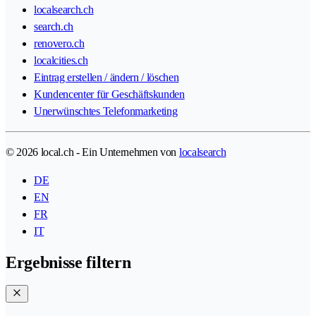
localsearch.ch
search.ch
renovero.ch
localcities.ch
Eintrag erstellen / ändern / löschen
Kundencenter für Geschäftskunden
Unerwünschtes Telefonmarketing
© 2026 local.ch - Ein Unternehmen von
localsearch
DE
EN
FR
IT
Ergebnisse filtern