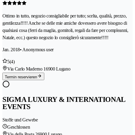
Ottimo in tutto, negozio consigliabile per tutto; scelta, qualità, prezzo,
gentilezza!!!!! Anche se delle mie amiche dovessero avere bisogno di
qualsiasi cosa (ferri da maglia, gomitoli, regali da fare per compleanni,
Natale, ecc.) questo negozio lo consiglierò sicuramente!!!!!
Jan. 2018
• Anonymous user
5
(4)
Via Carlo Maderno 1
6900 Lugano
Termin reservieren
SIGMA LUXURY & INTERNATIONAL
EVENTS
Stoffe und Gewebe
Geschlossen
Via della Posta 2
6900 Lugano