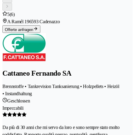
5
(6)
A Ramél 19
6593 Cadenazzo
Offerte anfragen
Cattaneo Fernando SA
Brennstoffe • Tankrevision Tanksanierung • Holzpellets • Heizöl
• Instandhaltung
Geschlossen
Impeccabili
Da più di 30 anni che mi servo da loro e sono sempre stato molto
soddisfatto. Rapporto qualità prezzo, puntualità, gentilezza,