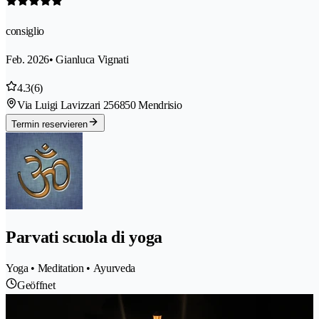
consiglio
Feb. 2026
• Gianluca Vignati
4.3
(6)
Via Luigi Lavizzari 25
6850 Mendrisio
Termin reservieren
Parvati scuola di yoga
Yoga • Meditation • Ayurveda
Geöffnet