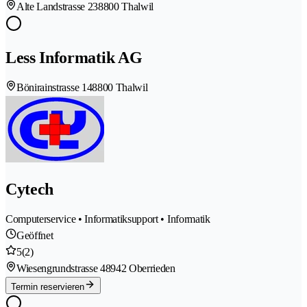
Alte Landstrasse 23
8800 Thalwil
Less Informatik AG
Bönirainstrasse 14
8800 Thalwil
Cytech
Computerservice • Informatiksupport • Informatik
Geöffnet
5
(2)
Wiesengrundstrasse 4
8942 Oberrieden
Termin reservieren