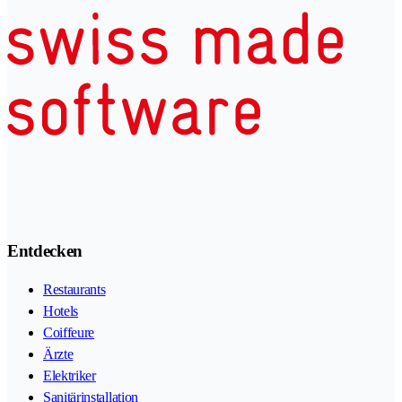
Entdecken
Restaurants
Hotels
Coiffeure
Ärzte
Elektriker
Sanitärinstallation