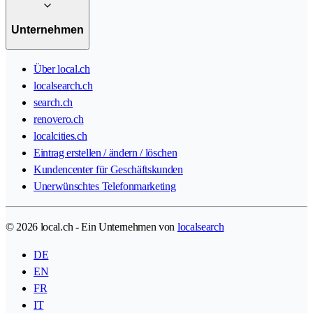
Unternehmen
Über local.ch
localsearch.ch
search.ch
renovero.ch
localcities.ch
Eintrag erstellen / ändern / löschen
Kundencenter für Geschäftskunden
Unerwünschtes Telefonmarketing
© 2026 local.ch - Ein Unternehmen von
localsearch
DE
EN
FR
IT