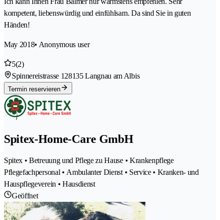
Ich kann Ihnen Frau Balmer nur wärmstens empfehlen. Sehr
kompetent, liebenswürdig und einfühlsam. Da sind Sie in guten
Händen!
May 2018
• Anonymous user
5
(2)
Spinnereistrasse 12
8135 Langnau am Albis
Termin reservieren
Spitex-Home-Care GmbH
Spitex • Betreuung und Pflege zu Hause • Krankenpflege
Pflegefachpersonal • Ambulanter Dienst • Service • Kranken- und
Hauspflegeverein • Hausdienst
Geöffnet