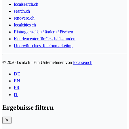
localsearch.ch
search.ch
renovero.ch
localcities.ch
Eintrag erstellen / ändern / löschen
Kundencenter für Geschäftskunden
Unerwünschtes Telefonmarketing
© 2026 local.ch - Ein Unternehmen von
localsearch
DE
EN
FR
IT
Ergebnisse filtern