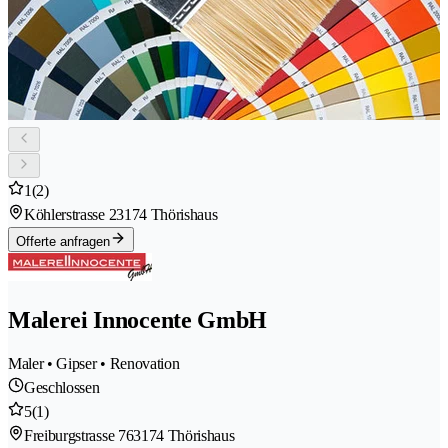
1
(2)
Köhlerstrasse 2
3174 Thörishaus
Offerte anfragen
Malerei Innocente GmbH
Maler • Gipser • Renovation
Geschlossen
5
(1)
Freiburgstrasse 76
3174 Thörishaus