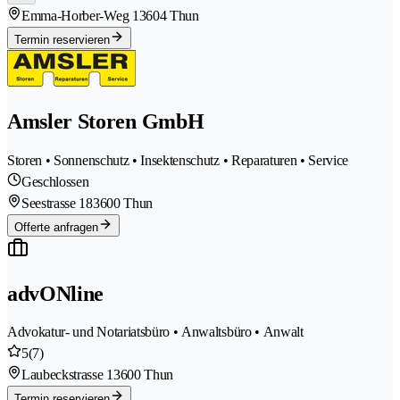
Emma-Horber-Weg 1
3604 Thun
Termin reservieren
Amsler Storen GmbH
Storen • Sonnenschutz • Insektenschutz • Reparaturen • Service
Geschlossen
Seestrasse 18
3600 Thun
Offerte anfragen
advONline
Advokatur- und Notariatsbüro • Anwaltsbüro • Anwalt
5
(7)
Laubeckstrasse 1
3600 Thun
Termin reservieren