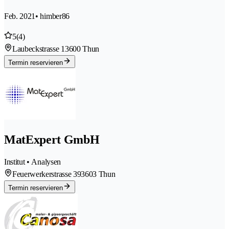
Feb. 2021
• himber86
5
(4)
Laubeckstrasse 1
3600 Thun
Termin reservieren
MatExpert GmbH
Institut • Analysen
Feuerwerkerstrasse 39
3603 Thun
Termin reservieren