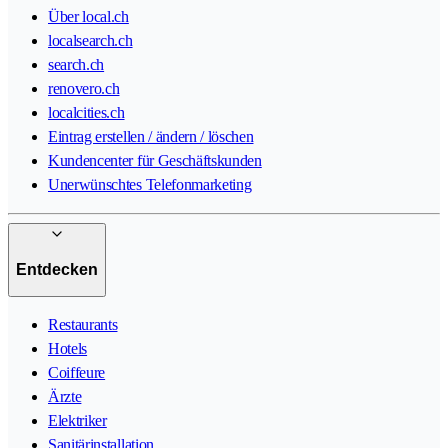
Über local.ch
localsearch.ch
search.ch
renovero.ch
localcities.ch
Eintrag erstellen / ändern / löschen
Kundencenter für Geschäftskunden
Unerwünschtes Telefonmarketing
Entdecken
Restaurants
Hotels
Coiffeure
Ärzte
Elektriker
Sanitärinstallation