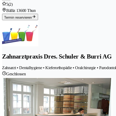
5
(2)
Bälliz 1
3600 Thun
Termin reservieren
Zahnarztpraxis Dres. Schuler & Burri AG
Zahnarzt • Dentalhygiene • Kieferorthopädie • Oralchirurgie • Parodontol
Geschlossen