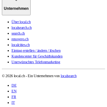
Unternehmen
Über local.ch
localsearch.ch
search.ch
renovero.ch
localcities.ch
Eintrag erstellen / ändern / löschen
Kundencenter für Geschäftskunden
Unerwünschtes Telefonmarketing
© 2026 local.ch - Ein Unternehmen von
localsearch
DE
EN
FR
IT