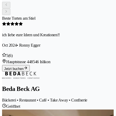
Beste Torten am Stiel
ich liebe eure Ideen und Kreationen!!
Oct 2024
• Ronny Egger
5
(6)
Hauptstrasse 44
8546 Islikon
Jetzt buchen
Beda Beck AG
Bäckerei • Restaurant • Café • Take Away • Confiserie
Geöffnet