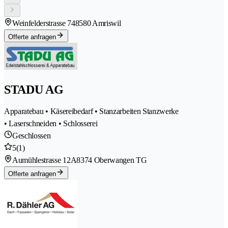
Weinfelderstrasse 74
8580 Amriswil
Offerte anfragen
STADU AG
Apparatebau • Käsereibedarf • Stanzarbeiten Stanzwerke
• Laserschneiden • Schlosserei
Geschlossen
5
(1)
Aumühlestrasse 12A
8374 Oberwangen TG
Offerte anfragen