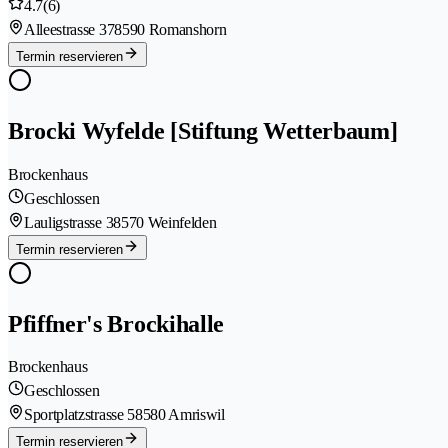
4.7
(6)
Alleestrasse 37
8590 Romanshorn
Termin reservieren
Brocki Wyfelde [Stiftung Wetterbaum]
Brockenhaus
Geschlossen
Lauligstrasse 3
8570 Weinfelden
Termin reservieren
Pfiffner's Brockihalle
Brockenhaus
Geschlossen
Sportplatzstrasse 5
8580 Amriswil
Termin reservieren