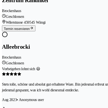
Zentrum Ranunkel
Brockenhaus
Geschlossen
Wilerstrasse 45
9545 Wängi
Termin reservieren
Alleebrocki
Brockenhaus
Geschlossen
Vorbeigehen lohnt sich 😃
Stets tolle, schöne und absolut gut erhaltene Ware. Bin jedesmal erfreut u
jedesmal gespannt, was ich wohl diesesmal entdecke.
Aug 2023
• Anonymous user