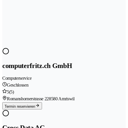
computerfritz.ch GmbH
Computerservice
Geschlossen
5
(5)
Romanshornerstrasse 22
8580 Amriswil
Termin reservieren
Cross Data AG