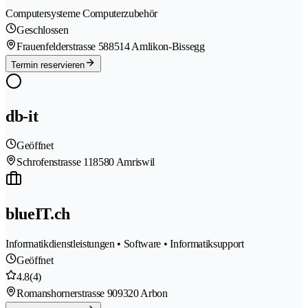
Computersysteme Computerzubehör
Geschlossen
Frauenfelderstrasse 58
8514 Amlikon-Bissegg
Termin reservieren
db-it
Geöffnet
Schrofenstrasse 11
8580 Amriswil
blueIT.ch
Informatikdienstleistungen • Software • Informatiksupport
Geöffnet
4.8
(4)
Romanshornerstrasse 90
9320 Arbon