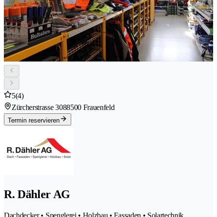
5
(4)
Zürcherstrasse 308
8500 Frauenfeld
Termin reservieren
R. Dähler AG
Dachdecker • Spenglerei • Holzbau • Fassaden • Solartechnik