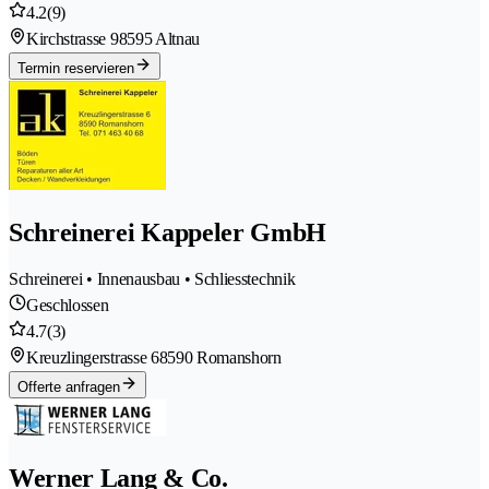
4.2
(9)
Kirchstrasse 9
8595 Altnau
Termin reservieren
Schreinerei Kappeler GmbH
Schreinerei • Innenausbau • Schliesstechnik
Geschlossen
4.7
(3)
Kreuzlingerstrasse 6
8590 Romanshorn
Offerte anfragen
Werner Lang & Co.