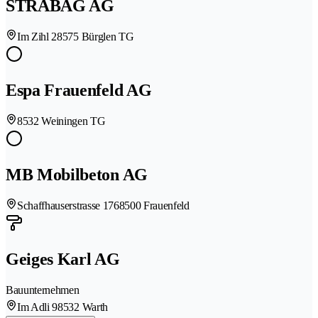
STRABAG AG
Im Zihl 2
8575 Bürglen TG
Espa Frauenfeld AG
8532 Weiningen TG
MB Mobilbeton AG
Schaffhauserstrasse 176
8500 Frauenfeld
Geiges Karl AG
Bauunternehmen
Im Adli 9
8532 Warth