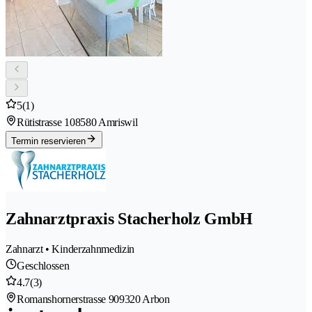
5
(1)
Rütistrasse 10
8580 Amriswil
Termin reservieren
Zahnarztpraxis Stacherholz GmbH
Zahnarzt • Kinderzahnmedizin
Geschlossen
4.7
(3)
Romanshornerstrasse 90
9320 Arbon