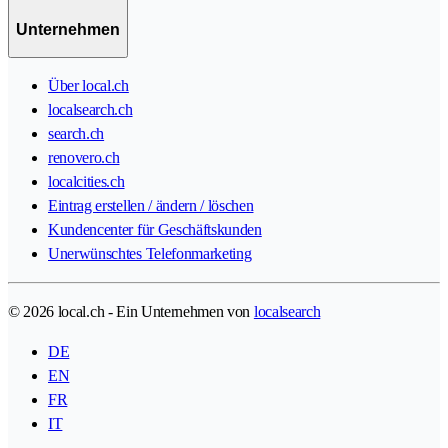
Unternehmen
Über local.ch
localsearch.ch
search.ch
renovero.ch
localcities.ch
Eintrag erstellen / ändern / löschen
Kundencenter für Geschäftskunden
Unerwünschtes Telefonmarketing
© 2026 local.ch - Ein Unternehmen von
localsearch
DE
EN
FR
IT