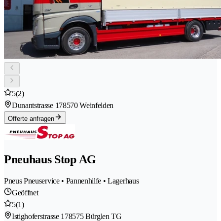
5
(2)
Dunantstrasse 17
8570 Weinfelden
Offerte anfragen
Pneuhaus Stop AG
Pneus Pneuservice • Pannenhilfe • Lagerhaus
Geöffnet
5
(1)
Istighoferstrasse 17
8575 Bürglen TG