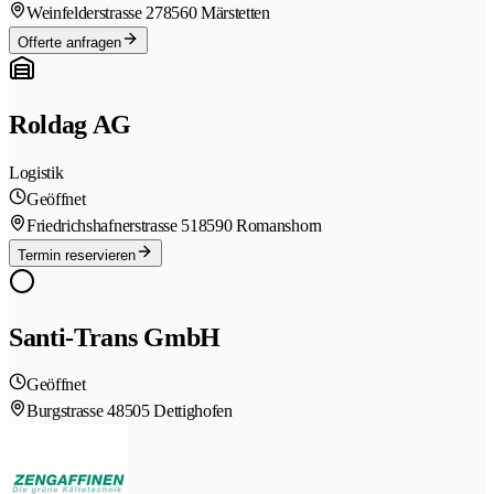
Weinfelderstrasse 27
8560 Märstetten
Offerte anfragen
Roldag AG
Logistik
Geöffnet
Friedrichshafnerstrasse 51
8590 Romanshorn
Termin reservieren
Santi-Trans GmbH
Geöffnet
Burgstrasse 4
8505 Dettighofen