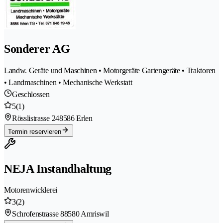
Sonderer AG
Landw. Geräte und Maschinen • Motorgeräte Gartengeräte • Traktoren
• Landmaschinen • Mechanische Werkstatt
Geschlossen
5
(1)
Rösslistrasse 24
8586 Erlen
Termin reservieren
NEJA Instandhaltung
Motorenwicklerei
3
(2)
Schrofenstrasse 8
8580 Amriswil