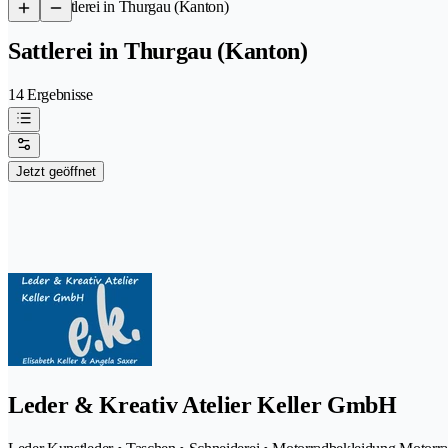
/
Sattlerei in Thurgau (Kanton)
Sattlerei in Thurgau (Kanton)
14 Ergebnisse
Jetzt geöffnet
Leder & Kreativ Atelier Keller GmbH