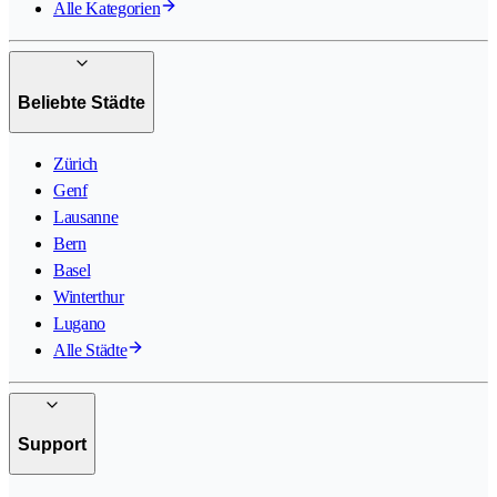
Alle Kategorien
Beliebte Städte
Zürich
Genf
Lausanne
Bern
Basel
Winterthur
Lugano
Alle Städte
Support