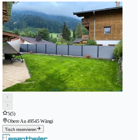
5
(5)
Obere Au 4
9545 Wängi
Tisch reservieren