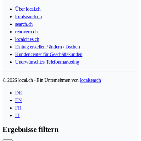
Über local.ch
localsearch.ch
search.ch
renovero.ch
localcities.ch
Eintrag erstellen / ändern / löschen
Kundencenter für Geschäftskunden
Unerwünschtes Telefonmarketing
© 2026 local.ch - Ein Unternehmen von
localsearch
DE
EN
FR
IT
Ergebnisse filtern