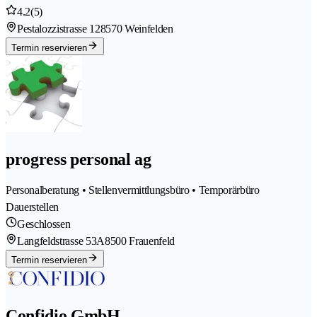
4.2
(5)
Pestalozzistrasse 12
8570 Weinfelden
Termin reservieren
progress personal ag
Personalberatung • Stellenvermittlungsbüro • Temporärbüro
Dauerstellen
Geschlossen
Langfeldstrasse 53A
8500 Frauenfeld
Termin reservieren
Confidio GmbH