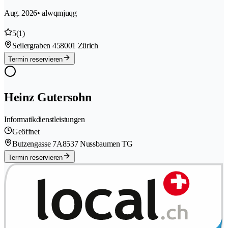
Aug. 2026
• alwqmjuqg
5
(1)
Seilergraben 45
8001 Zürich
Termin reservieren
Heinz Gutersohn
Informatikdienstleistungen
Geöffnet
Butzengasse 7A
8537 Nussbaumen TG
Termin reservieren