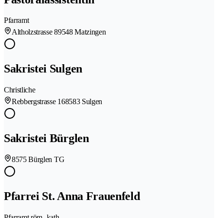
Pfarramt
Altholzstrasse 8
9548 Matzingen
Sakristei Sulgen
Christliche
Rebbergstrasse 16
8583 Sulgen
Sakristei Bürglen
8575 Bürglen TG
Pfarrei St. Anna Frauenfeld
Pfarramt röm.-kath.