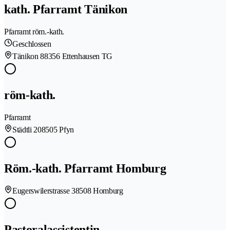
kath. Pfarramt Tänikon
Pfarramt röm.-kath.
Geschlossen
Tänikon 8
8356 Ettenhausen TG
röm-kath.
Pfarramt
Städtli 20
8505 Pfyn
Röm.-kath. Pfarramt Homburg
Eugerswilerstrasse 3
8508 Homburg
Pastoralassistentin