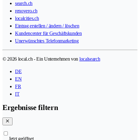
search.ch
renovero.ch
localcities.ch
Eintrag erstellen / ändern / löschen
Kundencenter für Geschäftskunden
Unerwünschtes Telefonmarketing
© 2026 local.ch - Ein Unternehmen von
localsearch
DE
EN
FR
IT
Ergebnisse filtern
Jetzt geöffnet