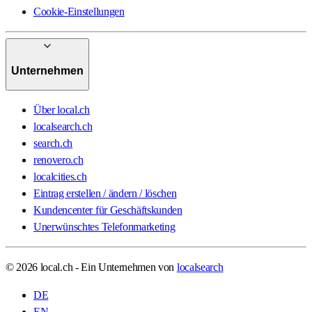
Cookie-Einstellungen
Unternehmen
Über local.ch
localsearch.ch
search.ch
renovero.ch
localcities.ch
Eintrag erstellen / ändern / löschen
Kundencenter für Geschäftskunden
Unerwünschtes Telefonmarketing
© 2026 local.ch - Ein Unternehmen von
localsearch
DE
EN