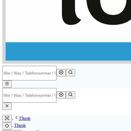
Thusis
Thusis