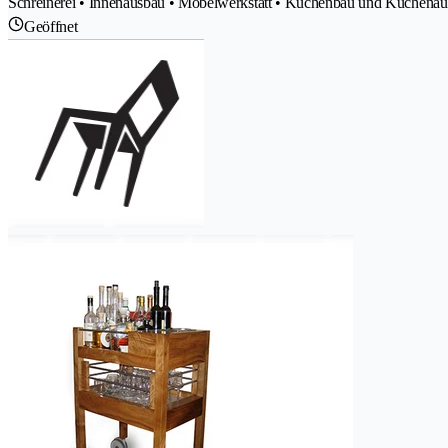
Schreinerei • Innenausbau • Möbelwerkstatt • Küchenbau und Küchenauss
Geöffnet