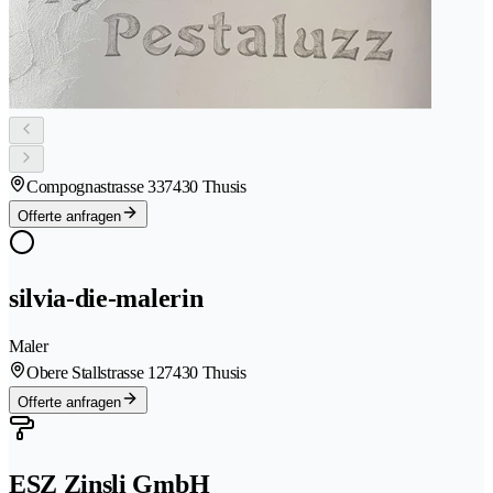
Compognastrasse 33
7430 Thusis
Offerte anfragen
silvia-die-malerin
Maler
Obere Stallstrasse 12
7430 Thusis
Offerte anfragen
ESZ Zinsli GmbH