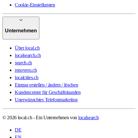
Cookie-Einstellungen
Unternehmen
Über local.ch
localsearch.ch
search.ch
renovero.ch
localcities.ch
Eintrag erstellen / ändern / löschen
Kundencenter für Geschäftskunden
Unerwünschtes Telefonmarketing
© 2026 local.ch - Ein Unternehmen von
localsearch
DE
EN