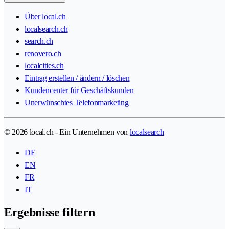
Über local.ch
localsearch.ch
search.ch
renovero.ch
localcities.ch
Eintrag erstellen / ändern / löschen
Kundencenter für Geschäftskunden
Unerwünschtes Telefonmarketing
© 2026 local.ch - Ein Unternehmen von
localsearch
DE
EN
FR
IT
Ergebnisse filtern