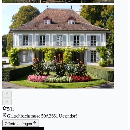
5
(1)
Glütschbachstrasse 59A
3661 Uetendorf
Offerte anfragen