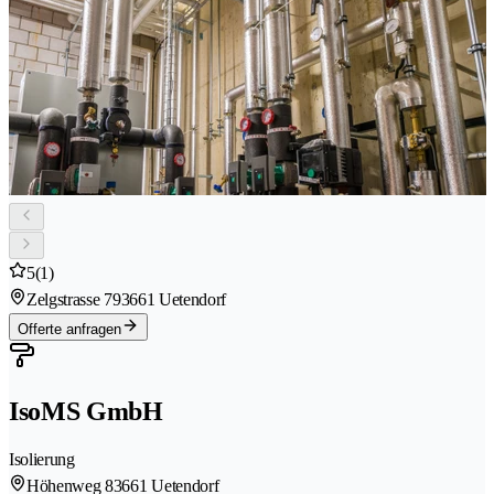
5
(1)
Zelgstrasse 79
3661 Uetendorf
Offerte anfragen
IsoMS GmbH
Isolierung
Höhenweg 8
3661 Uetendorf