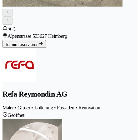
5
(2)
Alpenstrasse 53
3627 Heimberg
Termin reservieren
Refa Reymondin AG
Maler • Gipser • Isolierung • Fassaden • Renovation
Geöffnet