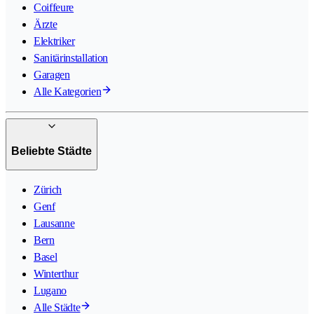
Coiffeure
Ärzte
Elektriker
Sanitärinstallation
Garagen
Alle Kategorien
Beliebte Städte
Zürich
Genf
Lausanne
Bern
Basel
Winterthur
Lugano
Alle Städte