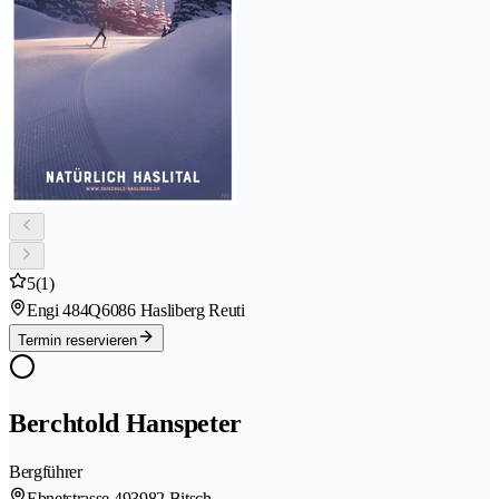
5
(1)
Engi 484Q
6086 Hasliberg Reuti
Termin reservieren
Berchtold Hanspeter
Bergführer
Ebnetstrasse 49
3982 Bitsch