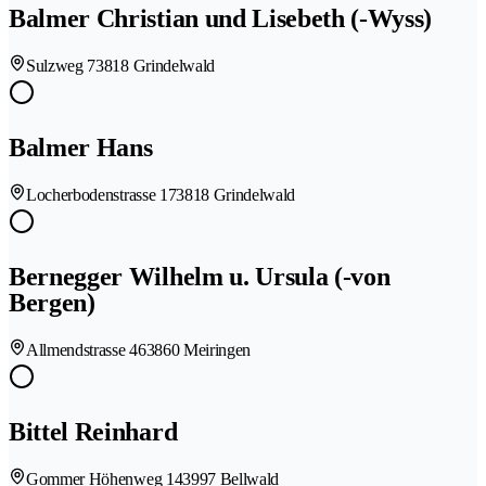
Balmer Christian und Lisebeth (-Wyss)
Sulzweg 7
3818 Grindelwald
Balmer Hans
Locherbodenstrasse 17
3818 Grindelwald
Bernegger Wilhelm u. Ursula (-von
Bergen)
Allmendstrasse 46
3860 Meiringen
Bittel Reinhard
Gommer Höhenweg 14
3997 Bellwald