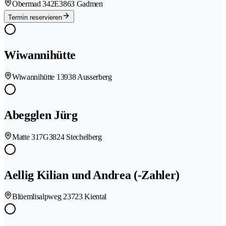
Obermad 342E
3863 Gadmen
Termin reservieren
Wiwannihütte
Wiwannihütte 1
3938 Ausserberg
Abegglen Jürg
Matte 317G
3824 Stechelberg
Aellig Kilian und Andrea (-Zahler)
Blüemlisalpweg 2
3723 Kiental