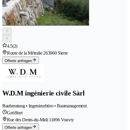
4.5
(2)
Route de la Métralie 26
3960 Sierre
Offerte anfragen
W.D.M ingénierie civile Sàrl
Bauberatung • Ingenieurbüro • Baumanagement
Geöffnet
Rue des Dents-du-Midi 1
1896 Vouvry
Offerte anfragen