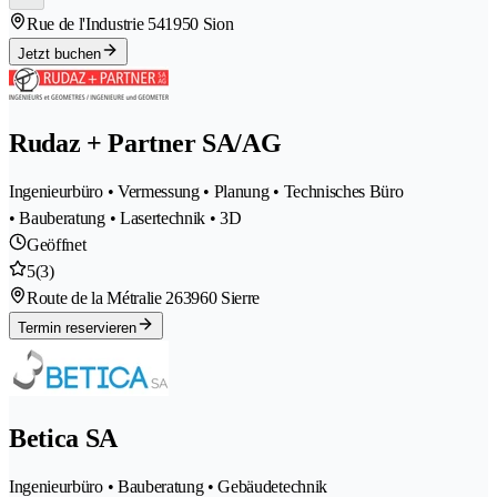
Rue de l'Industrie 54
1950 Sion
Jetzt buchen
Rudaz + Partner SA/AG
Ingenieurbüro • Vermessung • Planung • Technisches Büro
• Bauberatung • Lasertechnik • 3D
Geöffnet
5
(3)
Route de la Métralie 26
3960 Sierre
Termin reservieren
Betica SA
Ingenieurbüro • Bauberatung • Gebäudetechnik