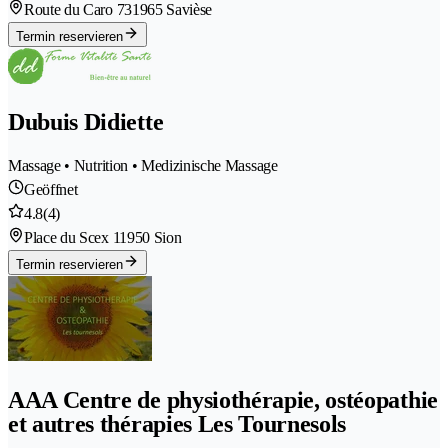
Route du Caro 73
1965 Savièse
Termin reservieren
Dubuis Didiette
Massage • Nutrition • Medizinische Massage
Geöffnet
4.8
(4)
Place du Scex 1
1950 Sion
Termin reservieren
AAA Centre de physiothérapie, ostéopathie
et autres thérapies Les Tournesols