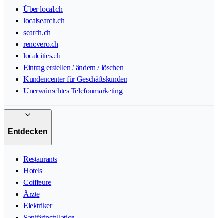
Über local.ch
localsearch.ch
search.ch
renovero.ch
localcities.ch
Eintrag erstellen / ändern / löschen
Kundencenter für Geschäftskunden
Unerwünschtes Telefonmarketing
Entdecken
Restaurants
Hotels
Coiffeure
Ärzte
Elektriker
Sanitärinstallation