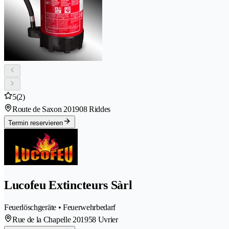
5
(2)
Route de Saxon 20
1908 Riddes
Termin reservieren
Lucofeu Extincteurs Sàrl
Feuerlöschgeräte • Feuerwehrbedarf
Rue de la Chapelle 20
1958 Uvrier