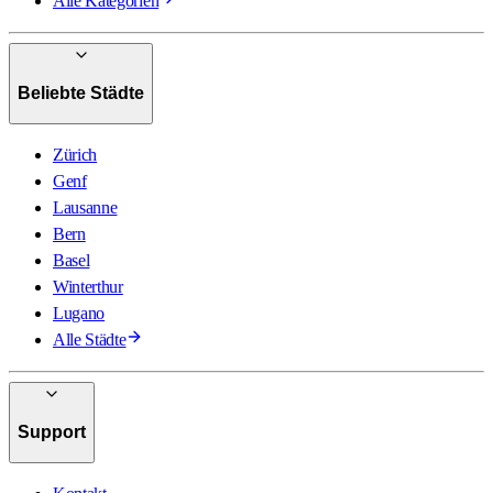
Alle Kategorien
Beliebte Städte
Zürich
Genf
Lausanne
Bern
Basel
Winterthur
Lugano
Alle Städte
Support