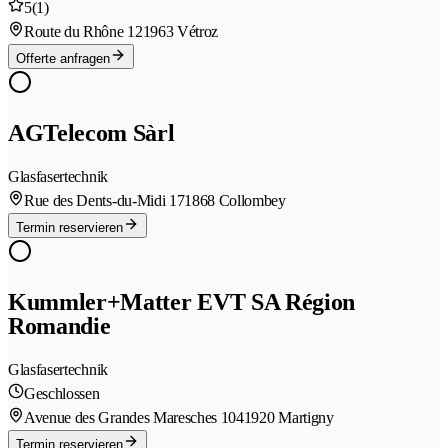
5
(1)
Route du Rhône 12
1963 Vétroz
Offerte anfragen
AGTelecom Sàrl
Glasfasertechnik
Rue des Dents-du-Midi 17
1868 Collombey
Termin reservieren
Kummler+Matter EVT SA Région
Romandie
Glasfasertechnik
Geschlossen
Avenue des Grandes Maresches 104
1920 Martigny
Termin reservieren