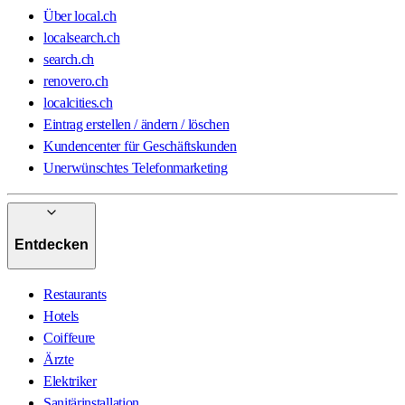
Über local.ch
localsearch.ch
search.ch
renovero.ch
localcities.ch
Eintrag erstellen / ändern / löschen
Kundencenter für Geschäftskunden
Unerwünschtes Telefonmarketing
Entdecken
Restaurants
Hotels
Coiffeure
Ärzte
Elektriker
Sanitärinstallation