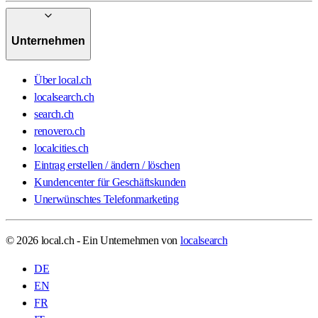
Unternehmen
Über local.ch
localsearch.ch
search.ch
renovero.ch
localcities.ch
Eintrag erstellen / ändern / löschen
Kundencenter für Geschäftskunden
Unerwünschtes Telefonmarketing
© 2026 local.ch - Ein Unternehmen von
localsearch
DE
EN
FR