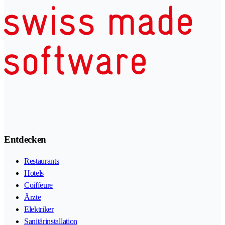
Entdecken
Restaurants
Hotels
Coiffeure
Ärzte
Elektriker
Sanitärinstallation