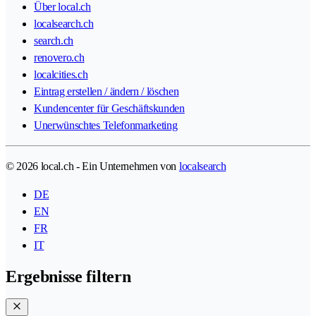
Über local.ch
localsearch.ch
search.ch
renovero.ch
localcities.ch
Eintrag erstellen / ändern / löschen
Kundencenter für Geschäftskunden
Unerwünschtes Telefonmarketing
© 2026 local.ch - Ein Unternehmen von
localsearch
DE
EN
FR
IT
Ergebnisse filtern