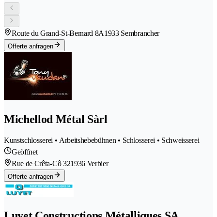
Route du Grand-St-Bernard 8A
1933 Sembrancher
Offerte anfragen
Michellod Métal Sàrl
Kunstschlosserei • Arbeitshebebühnen • Schlosserei • Schweisserei
Geöffnet
Rue de Crêta-Cô 32
1936 Verbier
Offerte anfragen
Luyet Constructions Métalliques SA