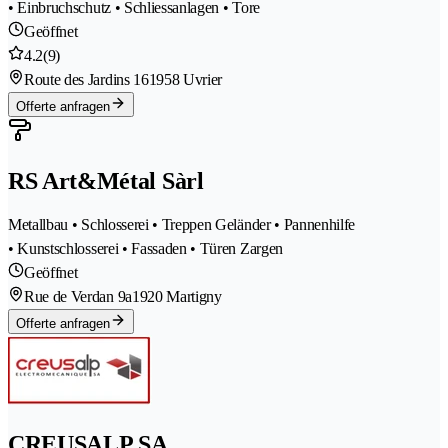
• Einbruchschutz • Schliessanlagen • Tore
Geöffnet
4.2
(9)
Route des Jardins 16
1958 Uvrier
Offerte anfragen
RS Art&Métal Sàrl
Metallbau • Schlosserei • Treppen Geländer • Pannenhilfe
• Kunstschlosserei • Fassaden • Türen Zargen
Geöffnet
Rue de Verdan 9a
1920 Martigny
Offerte anfragen
CREUSALP SA