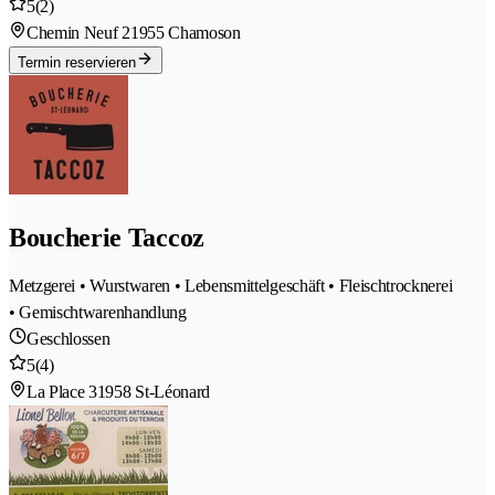
5
(2)
Chemin Neuf 2
1955 Chamoson
Termin reservieren
Boucherie Taccoz
Metzgerei • Wurstwaren • Lebensmittelgeschäft • Fleischtrocknerei
• Gemischtwarenhandlung
Geschlossen
5
(4)
La Place 3
1958 St-Léonard