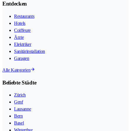
Entdecken
Restaurants
Hotels
Coiffeure
Ärzte
Elektriker
Sanitärinstallation
Garagen
Alle Kategorien
Beliebte Städte
Zürich
Genf
Lausanne
Bern
Basel
Winterthur