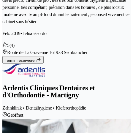
devis précis, travail de pro , très très bon conseils ,hygiène impeccable
personnel très compétant, précision dans les horaires , de plus locaux
moderne avec tv au plafond durant le traitement , je conseil vivement ce
cabinet sans hésiter .
Feb. 2019
• felixdelsordo
5
(4)
Route de La Gravenne 16
1933 Sembrancher
Termin reservieren
Ardentis Cliniques Dentaires et
d'Orthodontie - Martigny
Zahnklinik • Dentalhygiene • Kieferorthopädie
Geöffnet